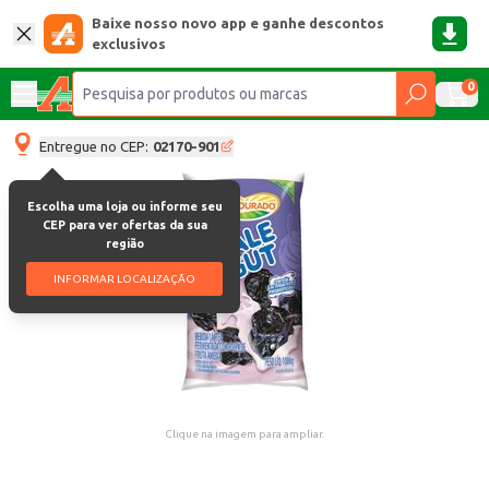
Baixe nosso novo app e ganhe descontos
exclusivos
0
Entregue no CEP:
02170-901
Escolha uma loja ou informe seu
CEP para ver ofertas da sua
região
INFORMAR LOCALIZAÇÃO
Clique na imagem para ampliar.