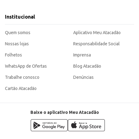
, adicionando um sabor único e cremoso.
Institucional
aborosa e conveniente, seja para consumo direto ou como ingrediente em prepa
.
Quem somos
Aplicativo Meu Atacadão
Nossas lojas
Responsabilidade Social
Folhetos
Imprensa
WhatsApp de Ofertas
Blog Atacadão
Trabalhe conosco
Denúncias
Cartão Atacadão
Baixe o aplicativo Meu Atacadão