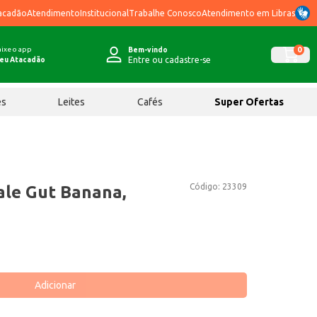
acadão
Atendimento
Institucional
Trabalhe Conosco
Atendimento em Libras
ixe o app
0
Bem-vindo
Entre ou cadastre-se
eu Atacadão
ês
Leites
Cafés
Super Ofertas
Código:
23309
ale Gut Banana,
Adicionar