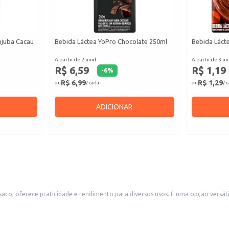
njuba Cacau
Bebida Láctea YoPro Chocolate 250ml
Bebida Lácte
A partir de 2 unid.
A partir de 3 un
R$ 6,59
R$ 1,19
-
6
%
R$ 6,99
R$ 1,29
ou
/ cada
ou
/ 
ADICIONAR
usos. É uma opção versátil para estabelecimentos comerciais como restaurantes, lanchonetes e lojas
 saco facilita o manuseio e