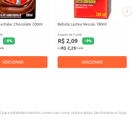
a Italac Chocolate 200ml
Bebida Láctea Nescau 180ml
id.
A partir de 3 unid.
R$ 2,09
-
8
%
-
9
%
R$ 2,29
cada
ou
/ cada
ADICIONAR
ADICIONAR