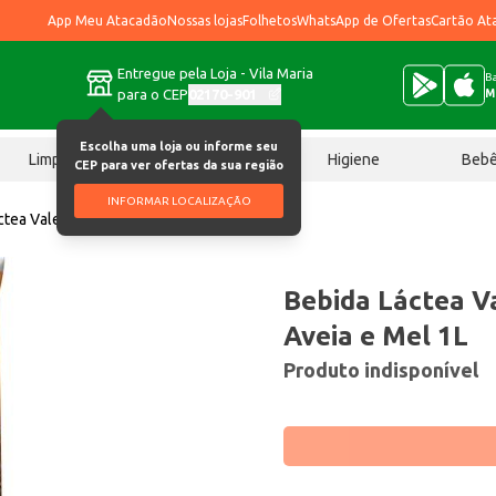
App Meu Atacadão
Nossas lojas
Folhetos
WhatsApp de Ofertas
Cartão At
Entregue pela Loja - Vila Maria
Ba
para o CEP
02170-901
M
Escolha uma loja ou informe seu
Limpeza
Chocolates
Higiene
Beb
CEP para ver ofertas da sua região
INFORMAR LOCALIZAÇÃO
ctea Vale Gut Banana, Aveia e Mel 1L
Bebida Láctea V
Aveia e Mel 1L
Produto indisponível