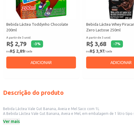
Bebida Láctea Toddynho Chocolate
Bebida Láctea Whey Piraca
200ml
Zero Lactose 250ml
A partir de 3 unid.
A partir de 3 unid.
R$ 2,79
R$ 3,68
-
3
%
-
7
%
R$ 2,89
R$ 3,97
ou
/ cada
ou
/ cada
ADICIONAR
ADICIONAR
Descrição do produto
Bebida Láctea Vale Gut Banana, Aveia e Mel Saco com 1L
A Bebida Láctea Vale Gut Banana, Aveia e Mel, em embalagem de 1 litro tipo saco, oferece praticidade e rendimento para diversos 
de conveniência que buscam oferecer produtos saborosos e nutritivos aos seus clientes. Também é adequada para revenda em pequenos comércios, como mercearias e mercados locais. A embalagem em
Ver mais
armazenamento.
Dicas de uso:
Sirva gelada como uma bebida refrescante e nutritiva.