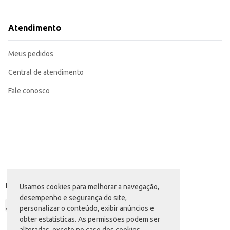
Utilize como ingrediente em receitas de sobremesas, smoothies ou vitaminas
Ofereça como opção de bebida em cardápios de lanchonetes e restaurantes.
Ideal para revenda em diversos tipos de comércio varejista.
Atendimento
A Bebida Láctea Vale Gut Banana, Aveia e Mel proporciona uma alternativa s
contribuem para a satisfação tanto de consumidores quanto de comerciantes
Marca: Valedourado
Meus pedidos
Departamento: Frios e congelados
Categoria: Bebida láctea
Conteúdo: 1L
Central de atendimento
EAN: 41544937
Fale conosco
Formas de pagamento
Usamos cookies para melhorar a navegação,
desempenho e segurança do site,
personalizar o conteúdo, exibir anúncios e
obter estatísticas. As permissões podem ser