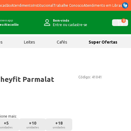
acadão
Atendimento
Institucional
Trabalhe Conosco
Atendimento em Libras
ixe o app
0
Bem-vindo
Entre ou cadastre-se
eu Atacadão
ês
Leites
Cafés
Super Ofertas
Código:
41041
heyfit Parmalat
ione mais:
+
5
+
10
+
18
unidades
unidades
unidades