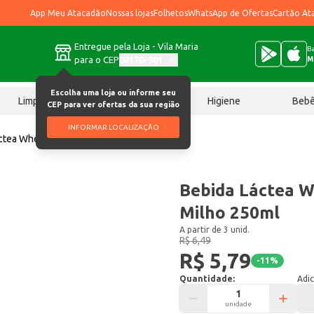
App Meu Atacadão
Nossas lojas
Folhetos
WhatsApp de Ofertas
Cartão At
Entregue pela Loja - Vila Maria
Ba
para o CEP
02170-901
M
Escolha uma loja ou informe seu
Limpeza
Chocolates
Higiene
Beb
CEP para ver ofertas da sua região
INFORMAR LOCALIZAÇÃO
ctea Wheyfit Parmalat Milho 250ml
Bebida Láctea W
Milho 250ml
A partir de 3 unid.
R$ 6,49
R$ 5,79
-
11
%
Quantidade:
Adic
unidade