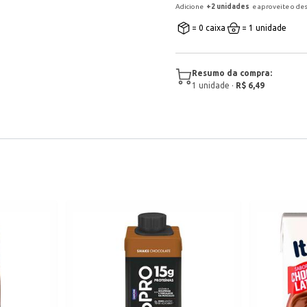
Adicione
+
2
unidade
s
e aproveite o de
= 0 caixa
= 1 unidade
Resumo da compra:
1
unidade
·
R$ 6,49