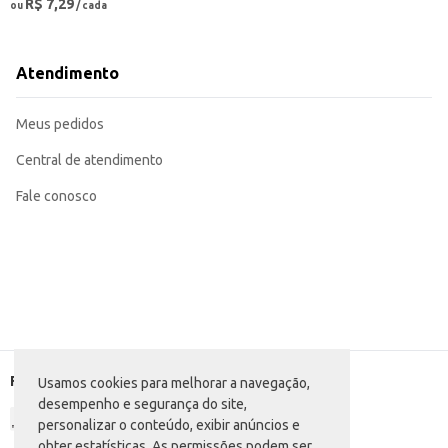
R$ 7,29
ou
/ cada
Atendimento
Meus pedidos
Central de atendimento
Fale conosco
Formas de pagamento
Usamos cookies para melhorar a navegação,
desempenho e segurança do site,
personalizar o conteúdo, exibir anúncios e
obter estatísticas. As permissões podem ser