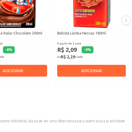
a Italac Chocolate 200ml
Bebida Láctea Nescau 180ml
id.
A partir de 3 unid.
R$ 2,09
-
8
%
-
9
%
R$ 2,29
cada
ou
/ cada
ADICIONAR
ADICIONAR
umo individual, ela pode ser uma alternativa para quem busca praticidade