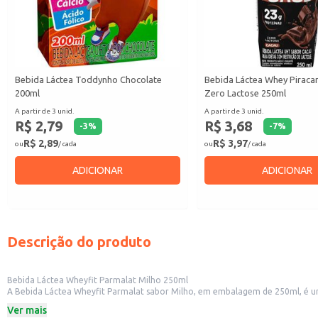
Bebida Láctea Toddynho Chocolate
Bebida Láctea Whey Piraca
200ml
Zero Lactose 250ml
A partir de 3 unid.
A partir de 3 unid.
R$ 2,79
R$ 3,68
-
3
%
-
7
%
R$ 2,89
R$ 3,97
ou
/ cada
ou
/ cada
ADICIONAR
ADICIONAR
Descrição do produto
Bebida Láctea Wheyfit Parmalat Milho 250ml
A Bebida Láctea Wheyfit Parmalat sabor Milho, em embalagem de 250ml, é um
no dia a dia.
Ver mais
Dicas de uso: