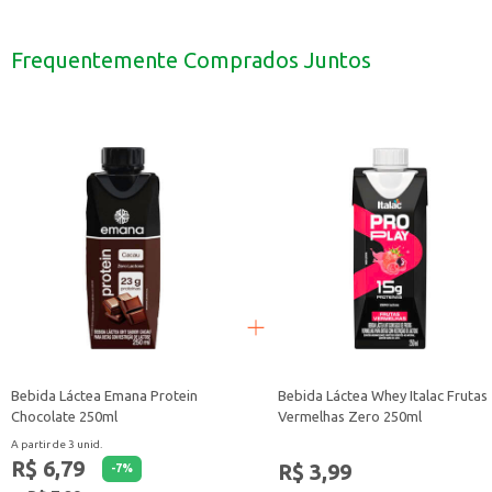
Pode ser consumida como parte de um lanche rápido.
Ideal para levar na academia ou consumir após atividades físicas.
Opção para quem busca uma bebida com proteína.
Frequentemente Comprados Juntos
A Bebida Láctea Wheyfit Parmalat sabor Milho oferece uma opção saborosa e
Bebida Láctea Emana Protein
Bebida Láctea Whey Italac Frutas
Chocolate 250ml
Vermelhas Zero 250ml
A partir de 3 unid.
R$ 6,79
R$ 3,99
-
7
%