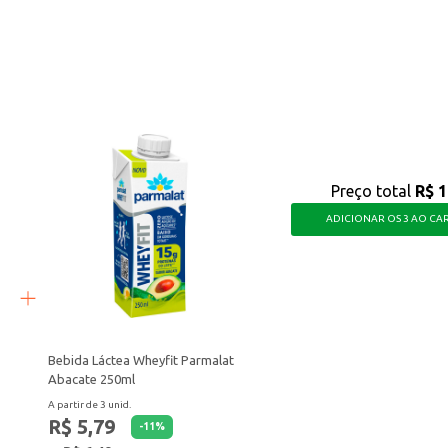
 prática para quem busca uma bebida láctea com whey protein, aliando sabor 
Preço total
R$ 1
ADICIONAR OS 3 AO CA
Bebida Láctea Wheyfit Parmalat
Abacate 250ml
A partir de 3 unid.
R$ 5,79
-
11
%