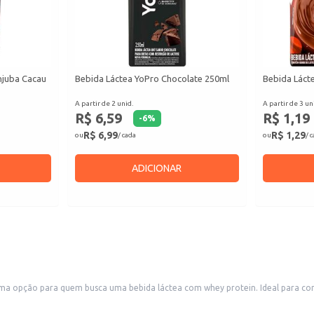
njuba Cacau
Bebida Láctea YoPro Chocolate 250ml
Bebida Lácte
A partir de 2 unid.
A partir de 3 un
R$ 6,59
R$ 1,19
-
6
%
R$ 6,99
R$ 1,29
ou
/ cada
ou
/ 
ADICIONAR
a opção para quem busca uma bebida láctea com whey protein. Ideal para cons