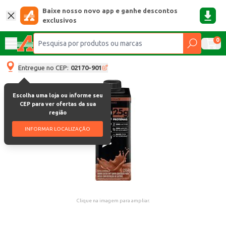
Baixe nosso novo app e ganhe descontos
exclusivos
0
Entregue no CEP:
02170-901
Escolha uma loja ou informe seu
CEP para ver ofertas da sua
região
INFORMAR LOCALIZAÇÃO
Clique na imagem para ampliar.