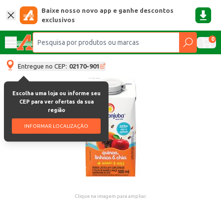
Baixe nosso novo app e ganhe descontos
exclusivos
0
Entregue no CEP:
02170-901
Escolha uma loja ou informe seu
CEP para ver ofertas da sua
região
INFORMAR LOCALIZAÇÃO
Clique na imagem para ampliar.