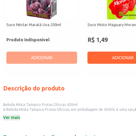
Suco Néctar Maratá Uva 200ml
Suco Misto Maguary Mora
R$ 1,49
Produto indisponível
ADICIONAR
ADICIONAR
Descrição do produto
Bebida Mista Tampico Frutas Cítricas 450ml
A Bebida Mista Tampico Frutas Cítricas, em embalagem de 450ml, é uma opção
para ter em casa, no escritório ou para revenda em pequenos comércios.
Ver mais
Dicas de Uso:
Ideal para acompanhar refeições leves.
Uma ótima opção para levar em passeios e atividades ao ar livre.
Perfeita para ter sempre à mão em casa e oferecer aos seus convidados.