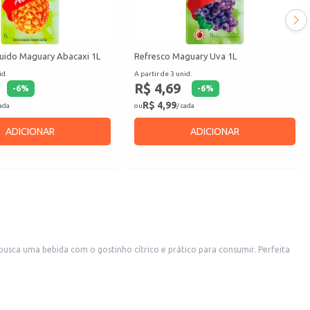
quido Maguary Abacaxi 1L
Refresco Maguary Uva 1L
id.
A partir de 3 unid.
R$ 4,69
-
6
%
-
6
%
R$ 4,99
cada
ou
/ cada
ADICIONAR
ADICIONAR
usca uma bebida com o gostinho cítrico e prático para consumir. Perfeita