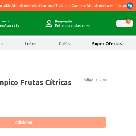
acadão
Atendimento
Institucional
Trabalhe Conosco
Atendimento em Libras
ixe o app
0
Bem-vindo
Entre ou cadastre-se
eu Atacadão
ês
Leites
Cafés
Super Ofertas
Código:
39290
pico Frutas Cítricas
Adicionar