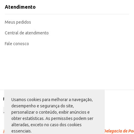
Atendimento
Meus pedidos
Central de atendimento
Fale conosco
Formas de pagamento
Usamos cookies para melhorar a navegação,
desempenho e segurança do site,
personalizar o conteúdo, exibir anúncios e
obter estatísticas. As permissões podem ser
alteradas, exceto no caso dos cookies
Racismo é crime.
Denuncie. Disque 100 ou procure a Delegacia de Polí
essenciais.