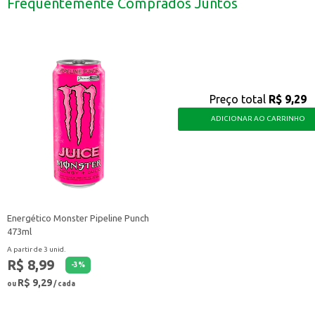
Frequentemente Comprados Juntos
Excelente para lanchonetes e estabelecimentos que buscam oferecer bebidas
A Bebida Mista Tampico Frutas Cítricas 450ml é uma escolha prática e saboro
Preço total
R$ 9,29
ADICIONAR AO CARRINHO
Energético Monster Pipeline Punch
473ml
A partir de 3 unid.
R$ 8,99
-
3
%
R$ 9,29
ou
/ cada