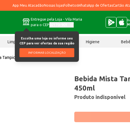
App Meu Atacadão
Nossas lojas
Folhetos
WhatsApp de Ofertas
Cartão At
Entregue pela Loja - Vila Maria
Ba
para o CEP
02170-901
M
Escolha uma loja ou informe seu
Limpeza
Chocolates
Higiene
Beb
CEP para ver ofertas da sua região
INFORMAR LOCALIZAÇÃO
a Tampico Frutas Cítricas 450ml
Bebida Mista Tam
450ml
Produto indisponível