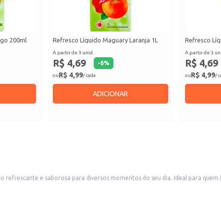
ngo 200ml
Refresco Líquido Maguary Laranja 1L
Refresco Lí
A partir de 3 unid.
A partir de 3 un
R$ 4,69
R$ 4,69
-
6
%
R$ 4,99
R$ 4,99
ou
/ cada
ou
/ 
ADICIONAR
 refrescante e saborosa para diversos momentos do seu dia. Ideal para quem b