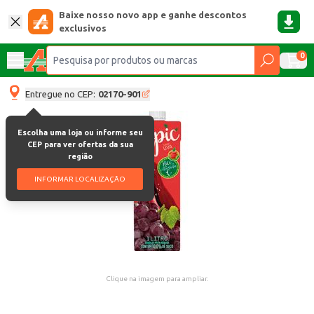
Baixe nosso novo app e ganhe descontos
exclusivos
0
Entregue no CEP:
02170-901
Escolha uma loja ou informe seu
CEP para ver ofertas da sua
região
INFORMAR LOCALIZAÇÃO
Clique na imagem para ampliar.