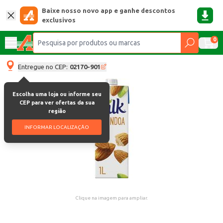
Baixe nosso novo app e ganhe descontos
exclusivos
0
Entregue no CEP:
02170-901
Escolha uma loja ou informe seu
CEP para ver ofertas da sua
região
INFORMAR LOCALIZAÇÃO
Clique na imagem para ampliar.