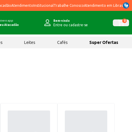
acadão
Atendimento
Institucional
Trabalhe Conosco
Atendimento em Libras
ixe o app
0
Bem-vindo
Entre ou cadastre-se
eu Atacadão
ês
Leites
Cafés
Super Ofertas