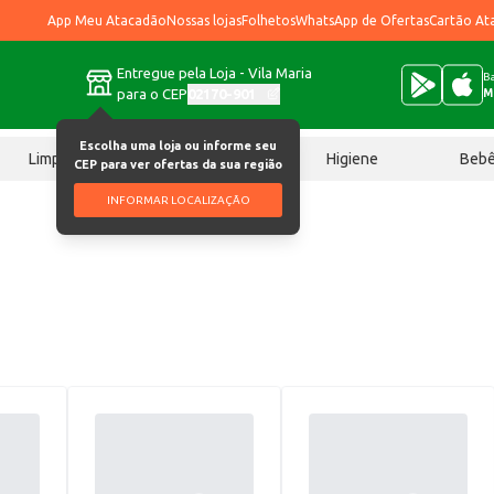
App Meu Atacadão
Nossas lojas
Folhetos
WhatsApp de Ofertas
Cartão At
Entregue pela Loja - Vila Maria
Ba
para o CEP
02170-901
M
Escolha uma loja ou informe seu
Limpeza
Chocolates
Higiene
Beb
CEP para ver ofertas da sua região
INFORMAR LOCALIZAÇÃO