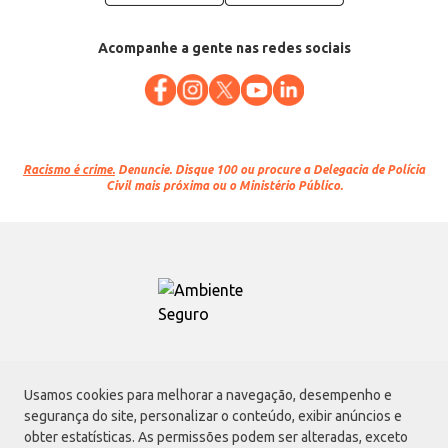
Acompanhe a gente nas redes sociais
Racismo é crime.
Denuncie. Disque 100 ou procure a Delegacia de Polícia
Civil mais próxima ou o Ministério Público.
Atacadão S.A.
Usamos cookies para melhorar a navegação, desempenho e
Avenida Morvan Dias de Figueiredo, 6169, Vila Maria, São Paulo - SP | CEP
segurança do site, personalizar o conteúdo, exibir anúncios e
02170-901 | CNPJ: 75.315.333/0001-09
obter estatísticas. As permissões podem ser alteradas, exceto