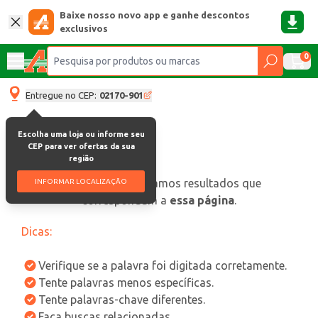
Baixe nosso novo app e ganhe descontos
exclusivos
0
Entregue no CEP:
02170-901
Escolha uma loja ou informe seu
CEP para ver ofertas da sua
região
oops, não encontramos resultados que
INFORMAR LOCALIZAÇÃO
correspondam a
essa página
.
Dicas:
Verifique se a palavra foi digitada corretamente.
Tente palavras menos específicas.
Tente palavras-chave diferentes.
Faça buscas relacionadas.