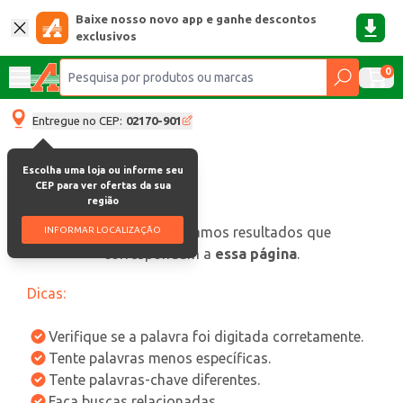
Baixe nosso novo app e ganhe descontos
exclusivos
0
Entregue no CEP:
02170-901
Escolha uma loja ou informe seu
CEP para ver ofertas da sua
região
oops, não encontramos resultados que
INFORMAR LOCALIZAÇÃO
correspondam a
essa página
.
Dicas:
Verifique se a palavra foi digitada corretamente.
Tente palavras menos específicas.
Tente palavras-chave diferentes.
Faça buscas relacionadas.