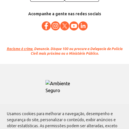
Acompanhe a gente nas redes sociais
Racismo é crime.
Denuncie. Disque 100 ou procure a Delegacia de Polícia
Civil mais próxima ou o Ministério Público.
Atacadão S.A.
Usamos cookies para melhorar a navegação, desempenho e
Avenida Morvan Dias de Figueiredo, 6169, Vila Maria, São Paulo - SP | CEP
segurança do site, personalizar o conteúdo, exibir anúncios e
02170-901 | CNPJ: 75.315.333/0001-09
obter estatísticas. As permissões podem ser alteradas, exceto