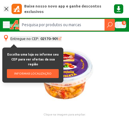
Baixe nosso novo app e ganhe descontos
exclusivos
0
Entregue no CEP:
02170-901
Escolha uma loja ou informe seu
CEP para ver ofertas da sua
região
INFORMAR LOCALIZAÇÃO
Clique na imagem para ampliar.