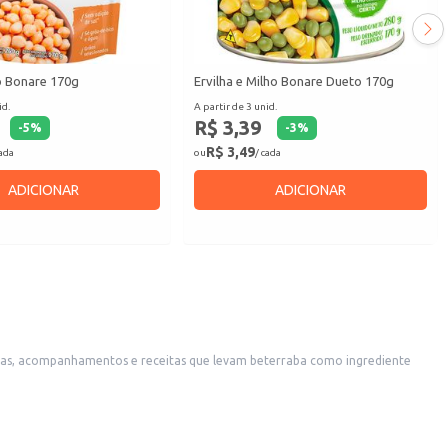
o Bonare 170g
Ervilha e Milho Bonare Dueto 170g
id.
A partir de 3 unid.
R$ 3,39
-
5
%
-
3
%
R$ 3,49
cada
ou
/ cada
ADICIONAR
ADICIONAR
adas, acompanhamentos e receitas que levam beterraba como ingrediente