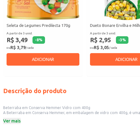
Seleta de Legumes Predilecta 170g
Dueto Bonare Ervilha e Mil
A partir de 3 unid.
A partir de 3 unid.
R$ 3,49
R$ 2,95
-
8
%
-
3
%
R$ 3,79
R$ 3,05
ou
/ cada
ou
/ cada
ADICIONAR
ADICIONAR
Descrição do produto
Beterraba em Conserva Hemmer Vidro com 400g
A Beterraba em Conserva Hemmer, em embalagem de vidro com 400g, é uma op
principal. Sua conservação em vidro garante a qualidade e o sabor do produt
Ver mais
Embalagem de vidro de 400g.
Marca: Hemmer.
Dicas de Uso:
Utilize em saladas, combinando com outros vegetais e molhos.