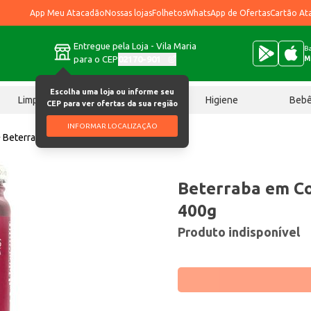
App Meu Atacadão
Nossas lojas
Folhetos
WhatsApp de Ofertas
Cartão At
Entregue pela Loja - Vila Maria
Ba
para o CEP
02170-901
M
Escolha uma loja ou informe seu
Limpeza
Chocolates
Higiene
Beb
CEP para ver ofertas da sua região
INFORMAR LOCALIZAÇÃO
Beterraba em Conserva Hemmer 400g
Beterraba em C
400g
Produto indisponível