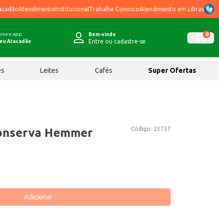
acadão
Atendimento
Institucional
Trabalhe Conosco
Atendimento em Libras
ixe o app
0
Bem-vindo
Entre ou cadastre-se
eu Atacadão
ês
Leites
Cafés
Super Ofertas
Código:
23757
onserva Hemmer
Adicionar