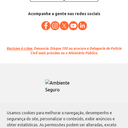
Acompanhe a gente nas redes sociais
Racismo é crime.
Denuncie. Disque 100 ou procure a Delegacia de Polícia
Civil mais próxima ou o Ministério Público.
Atacadão S.A.
Usamos cookies para melhorar a navegação, desempenho e
Avenida Morvan Dias de Figueiredo, 6169, Vila Maria, São Paulo - SP | CEP
segurança do site, personalizar o conteúdo, exibir anúncios e
02170-901 | CNPJ: 75.315.333/0001-09
obter estatísticas. As permissões podem ser alteradas, exceto