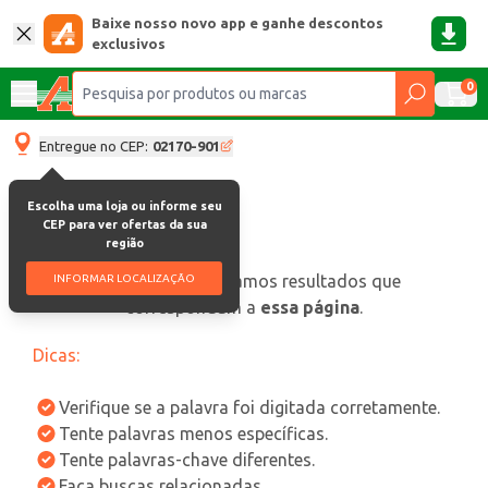
Baixe nosso novo app e ganhe descontos
exclusivos
0
Entregue no CEP:
02170-901
Escolha uma loja ou informe seu
CEP para ver ofertas da sua
região
oops, não encontramos resultados que
INFORMAR LOCALIZAÇÃO
correspondam a
essa página
.
Dicas:
Verifique se a palavra foi digitada corretamente.
Tente palavras menos específicas.
Tente palavras-chave diferentes.
Faça buscas relacionadas.