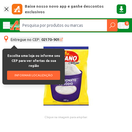
Baixe nosso novo app e ganhe descontos
exclusivos
0
Entregue no CEP:
02170-901
Escolha uma loja ou informe seu
CEP para ver ofertas da sua
região
INFORMAR LOCALIZAÇÃO
Clique na imagem para ampliar.