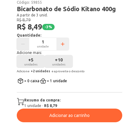
Código:
59855
Bicarbonato de Sódio Kitano 400g
A partir de 3 unid.
R$ 8,79
R$ 8,49
-
3
%
Quantidade:
unidade
Adicione mais:
+
5
+
10
unidades
unidades
Adicione
+
2
unidade
s
e aproveite o desconto
= 0 caixa
= 1 unidade
Resumo da compra:
1
unidade
·
R$ 8,79
Adicionar ao carrinho