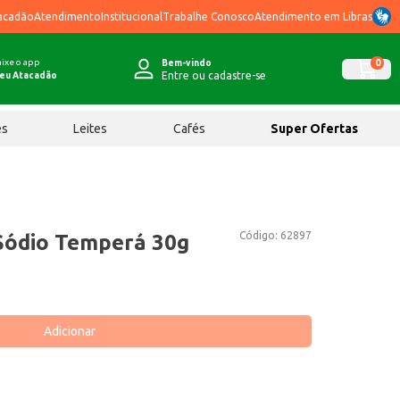
acadão
Atendimento
Institucional
Trabalhe Conosco
Atendimento em Libras
ixe o app
0
Bem-vindo
Entre ou cadastre-se
eu Atacadão
ês
Leites
Cafés
Super Ofertas
Código:
62897
Sódio Temperá 30g
Adicionar