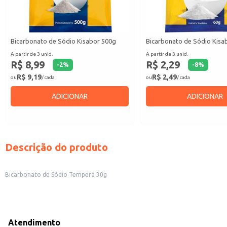
Bicarbonato de Sódio Kisabor 500g
Bicarbonato de Sódio Kisa
A partir de 3 unid.
A partir de 3 unid.
R$ 8,99
R$ 2,29
-
2
%
-
8
%
R$ 9,19
R$ 2,49
ou
/ cada
ou
/ cada
ADICIONAR
ADICIONAR
Descrição do produto
Bicarbonato de Sódio Temperá 30g
Atendimento