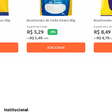
bor 60g
Bicarbonato de Sódio Kitano 80g
Bicarbonato
A partir de 3 unid.
A partir de 3 un
R$ 5,29
R$ 8,49
-
4
%
R$ 5,49
R$ 8,79
ou
/ cada
ou
/ 
ADICIONAR
Institucional