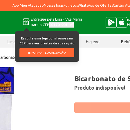
App Meu Atacadão
Nossas lojas
Folhetos
WhatsApp de Ofertas
Cartão At
Entregue pela Loja - Vila Maria
Ba
para o CEP
02170-901
M
Escolha uma loja ou informe seu
Limpeza
Chocolates
Higiene
Beb
CEP para ver ofertas da sua região
INFORMAR LOCALIZAÇÃO
carbonato de Sódio Temperá 30g
Bicarbonato de 
Produto indisponível