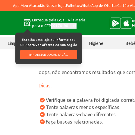
App Meu Atacadão
Nossas lojas
Folhetos
WhatsApp de Ofertas
Cartão At
Entregue pela Loja - Vila Maria
Ba
para o CEP
02170-901
M
Escolha uma loja ou informe seu
Limpeza
Chocolates
Higiene
Beb
CEP para ver ofertas da sua região
INFORMAR LOCALIZAÇÃO
oops, não encontramos resultados que co
Dicas:
Verifique se a palavra foi digitada corre
Tente palavras menos específicas.
Tente palavras-chave diferentes.
Faça buscas relacionadas.