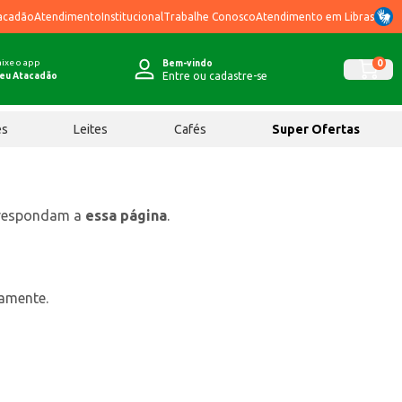
acadão
Atendimento
Institucional
Trabalhe Conosco
Atendimento em Libras
ixe o app
0
Bem-vindo
Entre ou cadastre-se
eu Atacadão
ês
Leites
Cafés
Super Ofertas
rrespondam a
essa página
.
tamente.