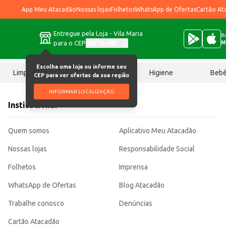
App Meu Atacadão
Nossas lojas
Folhetos
WhatsApp de Ofertas
Cartão At
Entregue pela Loja - Vila Maria
Ba
para o CEP
02170-901
M
Escolha uma loja ou informe seu
Limpeza
Chocolates
Higiene
Beb
CEP para ver ofertas da sua região
INFORMAR LOCALIZAÇÃO
Institucional
Quem somos
Aplicativo Meu Atacadão
Nossas lojas
Responsabilidade Social
Folhetos
Imprensa
WhatsApp de Ofertas
Blog Atacadão
Trabalhe conosco
Denúncias
Cartão Atacadão