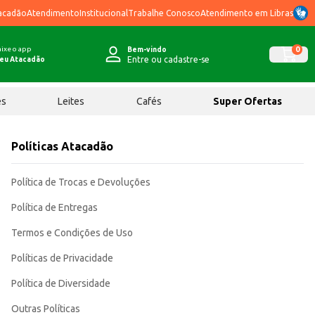
acadão
Atendimento
Institucional
Trabalhe Conosco
Atendimento em Libras
ixe o app
0
Bem-vindo
Entre ou cadastre-se
eu Atacadão
ês
Leites
Cafés
Super Ofertas
Políticas Atacadão
Política de Trocas e Devoluções
Política de Entregas
Termos e Condições de Uso
Políticas de Privacidade
Política de Diversidade
Outras Políticas