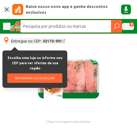
Baixe nosso novo app e ganhe descontos
exclusivos
0
Entregue no CEP:
02170-901
Escolha uma loja ou informe seu
CEP para ver ofertas da sua
região
INFORMAR LOCALIZAÇÃO
Clique na imagem para ampliar.