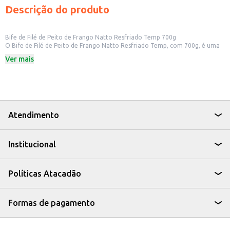
Descrição do produto
Bife de Filé de Peito de Frango Natto Resfriado Temp 700g
O Bife de Filé de Peito de Frango Natto Resfriado Temp, com 700g, é uma
opção prática e saborosa para diversas preparações culinárias. Ideal para
Ver mais
quem busca uma refeição rápida e nutritiva, este produto oferece a
versatilidade que você precisa no dia a dia.
Dicas de Uso:
Perfeito para grelhar, assar ou fritar.
Ideal para preparar refeições rápidas e balanceadas.
Pode ser utilizado em sanduíches, saladas e wraps.
Uma ótima opção para quem busca praticidade sem abrir mão do sabor.
Atendimento
O Bife de Filé de Peito de Frango Natto é uma escolha que combina
praticidade, sabor e versatilidade, tornando suas refeições mais fáceis e
saborosas.
Institucional
Políticas Atacadão
Formas de pagamento