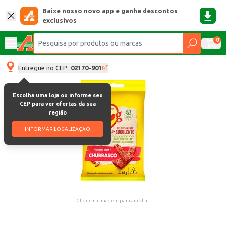
Baixe nosso novo app e ganhe descontos
exclusivos
0
Entregue no CEP:
02170-901
Escolha uma loja ou informe seu
CEP para ver ofertas da sua
região
INFORMAR LOCALIZAÇÃO
Clique na imagem para ampliar.