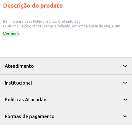
Descrição do produto
Bifinho para Cães Keldog Frango Grelhado 60g
O Bifinho Keldog sabor Frango Grelhado, em embalagem de 60g, é um
petisco saboroso e prático para cães. Ideal para recompensar seu pet
Ver mais
durante o treinamento ou simplesmente para demonstrar carinho.
Dicas de Uso:
Ofereça como recompensa em treinamentos.
Sirva como um petisco entre as refeições.
Ideal para cães de todos os portes e idades.
Com o Bifinho Keldog, seu cão desfrutará de um petisco saboroso,
enquanto você demonstra seu afeto de maneira simples e eficaz.
Atendimento
Institucional
Políticas Atacadão
Formas de pagamento