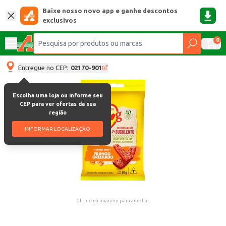
Baixe nosso novo app e ganhe descontos
exclusivos
0
Entregue no CEP:
02170-901
Escolha uma loja ou informe seu
CEP para ver ofertas da sua
região
INFORMAR LOCALIZAÇÃO
Clique na imagem para ampliar.