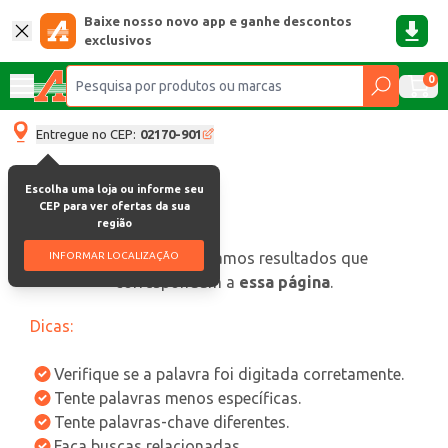
Baixe nosso novo app e ganhe descontos
exclusivos
0
Entregue no CEP:
02170-901
Escolha uma loja ou informe seu
CEP para ver ofertas da sua
região
oops, não encontramos resultados que
INFORMAR LOCALIZAÇÃO
correspondam a
essa página
.
Dicas:
Verifique se a palavra foi digitada corretamente.
Tente palavras menos específicas.
Tente palavras-chave diferentes.
Faça buscas relacionadas.