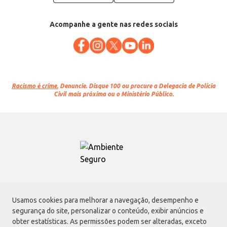
Acompanhe a gente nas redes sociais
Racismo é crime.
Denuncie. Disque 100 ou procure a Delegacia de Polícia
Civil mais próxima ou o Ministério Público.
Atacadão S.A.
Usamos cookies para melhorar a navegação, desempenho e
Avenida Morvan Dias de Figueiredo, 6169, Vila Maria, São Paulo - SP | CEP
segurança do site, personalizar o conteúdo, exibir anúncios e
02170-901 | CNPJ: 75.315.333/0001-09
obter estatísticas. As permissões podem ser alteradas, exceto