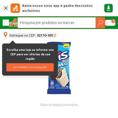
Baixe nosso novo app e ganhe descontos
exclusivos
0
Entregue no CEP:
02170-901
Escolha uma loja ou informe seu
CEP para ver ofertas da sua
região
INFORMAR LOCALIZAÇÃO
Clique na imagem para ampliar.