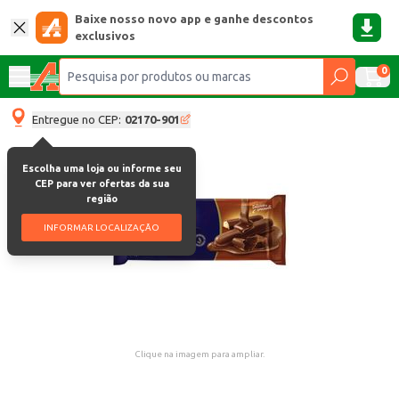
Baixe nosso novo app e ganhe descontos
exclusivos
0
Entregue no CEP:
02170-901
Escolha uma loja ou informe seu
CEP para ver ofertas da sua
região
INFORMAR LOCALIZAÇÃO
Clique na imagem para ampliar.