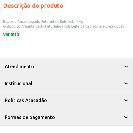
Descrição do produto
Biscoito Amanteigado Futurinhos Kids Leite 24g
O Biscoito Amanteigado Futurinhos Kids Leite da Capricche é uma opção
para quem busca um biscoito doce e saboroso. Ideal para lanches rápidos, o
Ver mais
biscoito é prático para levar e consumir em diversos momentos do dia.
Dicas de Uso:
Perfeito para lanches escolares.
Uma opção para acompanhar o café da manhã ou da tarde.
Ideal para ter sempre à mão em casa ou no trabalho.
O Biscoito Amanteigado Futurinhos Kids Leite da Capricche oferece uma
alternativa para quem busca um biscoito saboroso e fácil de consumir, seja
Atendimento
para revenda em pequenos comércios ou para consumo próprio.
Institucional
Políticas Atacadão
Formas de pagamento