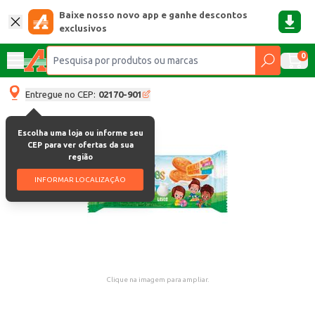
Baixe nosso novo app e ganhe descontos
exclusivos
0
Entregue no CEP:
02170-901
Escolha uma loja ou informe seu
CEP para ver ofertas da sua
região
INFORMAR LOCALIZAÇÃO
Clique na imagem para ampliar.