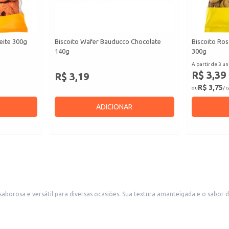
eite 300g
Biscoito Wafer Bauducco Chocolate
Biscoito Ro
140g
300g
A partir de 3 un
R$ 3,39
R$ 3,19
R$ 3,75
ou
/ 
ADICIONAR
abor de chocolate agradam a diferentes paladares, tornando-o ideal para consumo
 o consumidor final e para quem deseja revender o