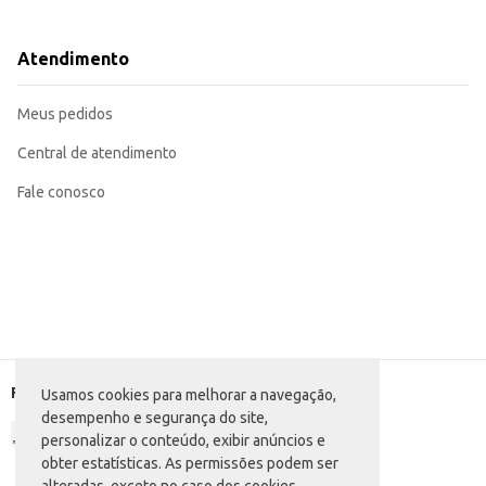
Incorpore em cestas de café da manhã ou lanches.
Utilize como ingrediente em receitas, como sobremesas e bolos.
Ofereça como opção de lanche em estabelecimentos comerciais.
Atendimento
O Biscoito Amanteigado Mabel Chocolate proporciona uma experiência de cons
embalagem prática facilita o manuseio e armazenamento.
Marca: Mabel
Meus pedidos
Departamento: Mercearia
Categoria: Biscoito doce
Conteúdo: 330g
Central de atendimento
EAN: 7896071023139
Fale conosco
Formas de pagamento
Usamos cookies para melhorar a navegação,
desempenho e segurança do site,
personalizar o conteúdo, exibir anúncios e
obter estatísticas. As permissões podem ser