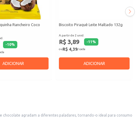
squinha Rancheiro Coco
Biscoito Piraquê Leite Maltado 132g
A partir de 2 unid.
id.
R$ 3,89
-
11
%
-
10
%
R$ 4,39
ou
/ cada
cada
ADICIONAR
ADICIONAR