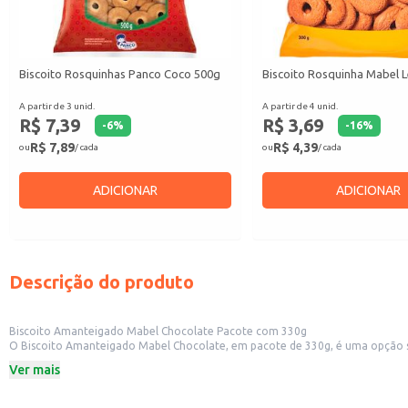
Biscoito Rosquinhas Panco Coco 500g
Biscoito Rosquinha Mabel L
A partir de 3 unid.
A partir de 4 unid.
R$ 7,39
R$ 3,69
-
6
%
-
16
%
R$ 7,89
R$ 4,39
ou
/ cada
ou
/ cada
ADICIONAR
ADICIONAR
Descrição do produto
Biscoito Amanteigado Mabel Chocolate Pacote com 330g
O Biscoito Amanteigado Mabel Chocolate, em pacote de 330g, é uma opção saborosa e versátil para diversas ocasiões. Sua textura amanteigada e o s
doméstico ou revenda em pequenos comércios, como padarias, mercearias e lojas de conveniência. A embalagem de 330g oferece praticidade e um bom custo-benefício para
Ver mais
produto.
Dicas de uso:
Sirva como acompanhamento para cafés e chás.