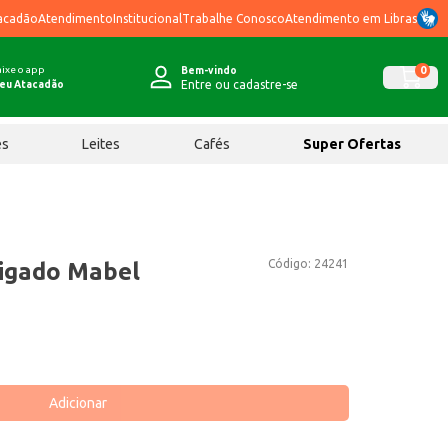
acadão
Atendimento
Institucional
Trabalhe Conosco
Atendimento em Libras
ixe o app
0
Bem-vindo
Entre ou cadastre-se
eu Atacadão
ês
Leites
Cafés
Super Ofertas
Código:
24241
igado Mabel
Adicionar