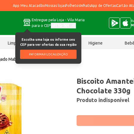
App Meu Atacadão
Nossas lojas
Folhetos
WhatsApp de Ofertas
Cartão At
Entregue pela Loja - Vila Maria
Ba
para o CEP
02170-901
M
Escolha uma loja ou informe seu
Limpeza
Chocolates
Higiene
Beb
CEP para ver ofertas da sua região
INFORMAR LOCALIZAÇÃO
gado Mabel Chocolate 330g
Biscoito Amante
Chocolate 330g
Produto indisponível