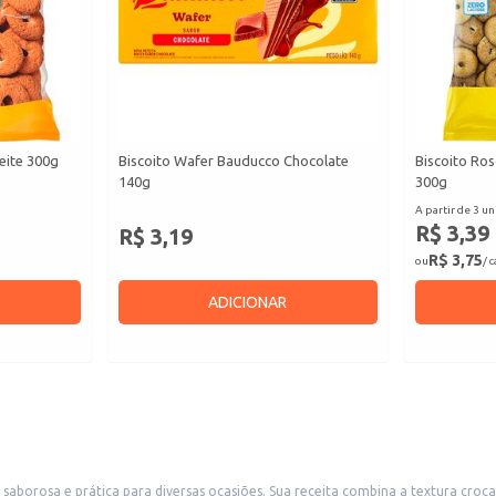
eite 300g
Biscoito Wafer Bauducco Chocolate
Biscoito Ro
140g
300g
A partir de 3 un
R$ 3,39
R$ 3,19
R$ 3,75
ou
/ 
ADICIONAR
ura crocante de um biscoito amanteigado com o sabor suave do coco. A embalagem