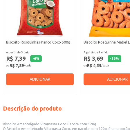
Biscoito Rosquinhas Panco Coco 500g
Biscoito Rosquinha Mabel L
A partir de 3 unid.
A partir de 4 unid.
R$ 7,39
R$ 3,69
-
6
%
-
16
%
R$ 7,89
R$ 4,39
ou
/ cada
ou
/ cada
ADICIONAR
ADICIONAR
Descrição do produto
Biscoito Amanteigado Vitamassa Coco Pacote com 120g
O Biscoito Amanteigado Vitamassa Coco, em pacote com 120g, é uma opção saborosa e prática para diversas ocasiões. Sua receita combina a text