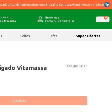
acadão
Atendimento
Institucional
Trabalhe Conosco
Atendimento em Libras
ixe o app
0
Bem-vindo
Entre ou cadastre-se
eu Atacadão
ês
Leites
Cafés
Super Ofertas
Código:
24312
igado Vitamassa
Adicionar