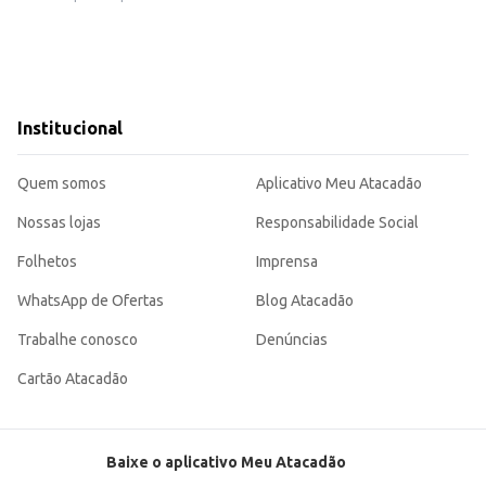
ios, como padarias, mercearias e lojas de conveniência.
scoitos doces.
ido e saboroso.
manho de embalagem contribuem para sua versatilidade, tanto para consumo pessoal
Institucional
Quem somos
Aplicativo Meu Atacadão
Nossas lojas
Responsabilidade Social
Folhetos
Imprensa
WhatsApp de Ofertas
Blog Atacadão
Trabalhe conosco
Denúncias
Cartão Atacadão
Baixe o aplicativo Meu Atacadão