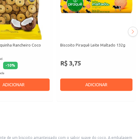
squinha Rancheiro Coco
Biscoito Piraquê Leite Maltado 132g
id.
R$ 3,75
-
10
%
cada
ADICIONAR
ADICIONAR