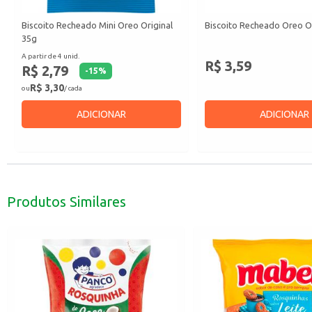
Biscoito Recheado Mini Oreo Original
Biscoito Recheado Oreo Or
35g
A partir de 4 unid.
R$ 3,59
R$ 2,79
-
15
%
R$ 3,30
ou
/ cada
ADICIONAR
ADICIONAR
Produtos Similares