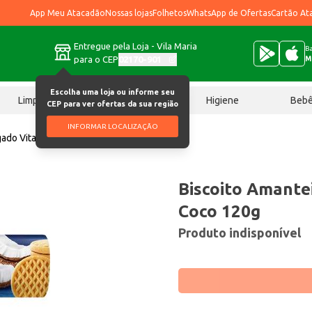
App Meu Atacadão
Nossas lojas
Folhetos
WhatsApp de Ofertas
Cartão At
Entregue pela Loja - Vila Maria
Ba
para o CEP
02170-901
M
Escolha uma loja ou informe seu
Limpeza
Chocolates
Higiene
Beb
CEP para ver ofertas da sua região
INFORMAR LOCALIZAÇÃO
gado Vitamassa Coco 120g
Biscoito Amante
Coco 120g
Produto indisponível