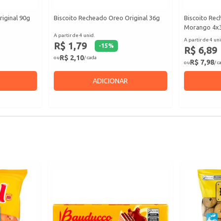
iginal 90g
Biscoito Recheado Oreo Original 36g
Biscoito Rec
Morango 4x
A partir de 4 unid.
A partir de 4 uni
R$ 1,79
-
15
%
R$ 6,89
R$ 2,10
ou
/ cada
R$ 7,98
ou
/ c
ADICIONAR