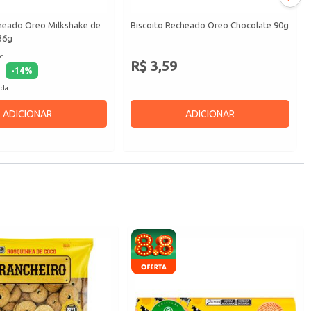
heado Oreo Milkshake de
Biscoito Recheado Oreo Chocolate 90g
36g
d.
R$ 3,59
-
14
%
ada
ADICIONAR
ADICIONAR