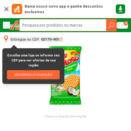
Baixe nosso novo app e ganhe descontos
exclusivos
0
Entregue no CEP:
02170-901
Escolha uma loja ou informe seu
CEP para ver ofertas da sua
região
INFORMAR LOCALIZAÇÃO
Clique na imagem para ampliar.