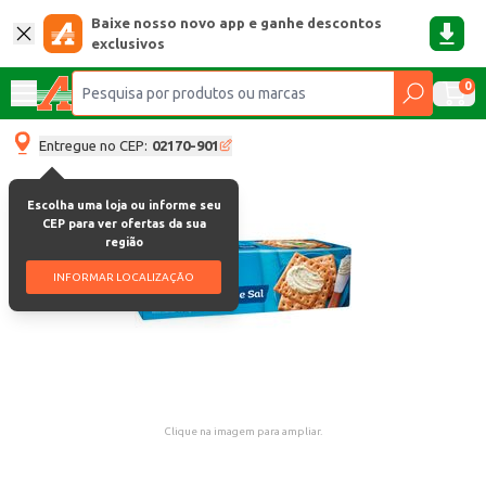
Baixe nosso novo app e ganhe descontos
exclusivos
0
Entregue no CEP:
02170-901
Escolha uma loja ou informe seu
CEP para ver ofertas da sua
região
INFORMAR LOCALIZAÇÃO
Clique na imagem para ampliar.