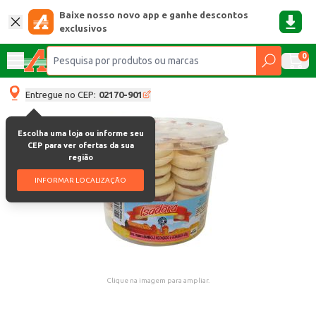
Baixe nosso novo app e ganhe descontos
exclusivos
0
Entregue no CEP:
02170-901
Escolha uma loja ou informe seu
CEP para ver ofertas da sua
região
INFORMAR LOCALIZAÇÃO
Clique na imagem para ampliar.