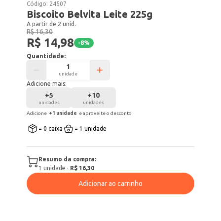
Código:
24507
Biscoito Belvita Leite 225g
A partir de 2 unid.
R$ 16,30
R$ 14,98
-
8
%
Quantidade:
unidade
Adicione mais:
+
5
+
10
unidades
unidades
Adicione
+
1
unidade
e aproveite o desconto
= 0 caixa
= 1 unidade
Resumo da compra:
1
unidade
·
R$ 16,30
Adicionar ao carrinho