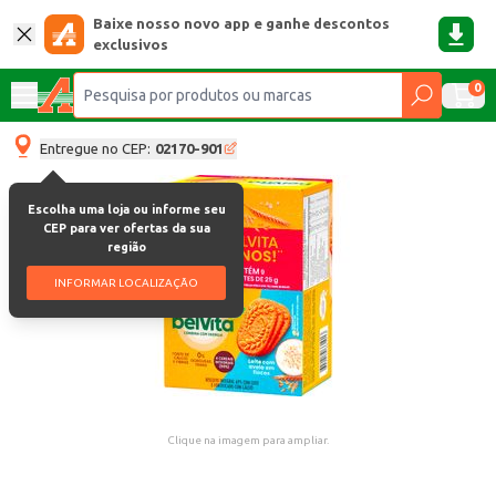
Baixe nosso novo app e ganhe descontos
exclusivos
0
Entregue no CEP:
02170-901
Escolha uma loja ou informe seu
CEP para ver ofertas da sua
região
INFORMAR LOCALIZAÇÃO
Clique na imagem para ampliar.