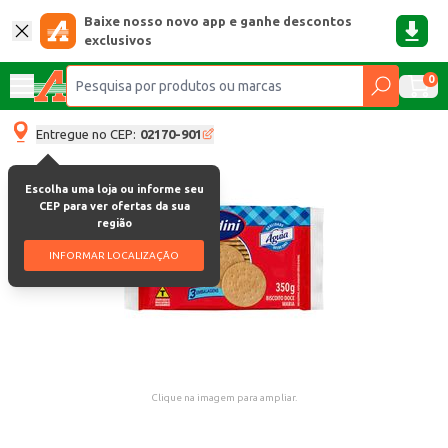
Baixe nosso novo app e ganhe descontos
exclusivos
0
Entregue no CEP:
02170-901
Escolha uma loja ou informe seu
CEP para ver ofertas da sua
região
INFORMAR LOCALIZAÇÃO
Clique na imagem para ampliar.