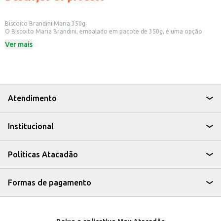
Biscoito Brandini Maria 350g
O Biscoito Maria Brandini, embalado em pacote de 350g, é uma opção
clássica e versátil para diversos momentos. Ideal para quem busca um
Ver mais
biscoito simples e saboroso, ele pode ser consumido puro, acompanhado
de café, chá ou outras bebidas.
Dicas de Uso:
Perfeito para lanches rápidos em casa ou no trabalho.
Uma boa opção para servir em eventos e reuniões.
Pode ser utilizado como ingrediente em receitas de sobremesas, como
pavês e tortas.
Atendimento
Excelente para revenda em pequenos comércios e estabelecimentos.
O Biscoito Brandini Maria 350g é uma escolha prática e saborosa para
quem busca um biscoito tradicional e com bom custo-benefício.
Institucional
Políticas Atacadão
Formas de pagamento