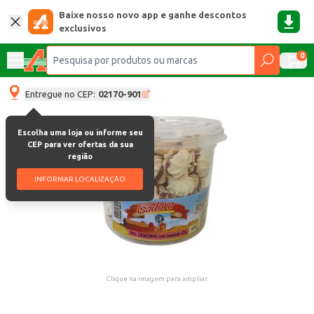
Baixe nosso novo app e ganhe descontos
exclusivos
0
Entregue no CEP:
02170-901
Escolha uma loja ou informe seu
CEP para ver ofertas da sua
região
INFORMAR LOCALIZAÇÃO
Clique na imagem para ampliar.