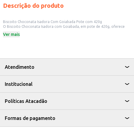
Descrição do produto
Biscoito Choconata Isadora Com Goiabada Pote com 420g
O Biscoito Choconata Isadora com Goiabada, em pote de 420g, oferece
uma combinação saborosa de chocolate e goiabada em um formato
Ver mais
prático e ideal para revenda em diversos estabelecimentos. Sua
apresentação em pote facilita o manuseio e a exposição no ponto de
venda, atraindo consumidores que buscam produtos saborosos e de
qualidade para consumo imediato ou para compor cestas de presentes. A
embalagem também garante a conservação do produto, mantendo sua
frescura e sabor.
Dicas de uso:
Atendimento
Ideal para revenda em mercearias, padarias, confeitarias e lojas de
conveniência.
Pode ser incluído em cestas de presentes e kits de guloseimas.
Institucional
Adequado para consumo doméstico, oferecendo um lanche saboroso e
prático.
Serve como opção de acompanhamento para cafés e chás.
O Biscoito Choconata Isadora com Goiabada proporciona uma experiência
Políticas Atacadão
de sabor agradável e equilibrada, combinando a cremosidade do chocolate
com a doçura da goiabada. Sua embalagem de 420g oferece um bom
rendimento, tornando-o uma opção atrativa tanto para o consumidor final
quanto para o varejista.
Formas de pagamento
Marca: Isadora
Departamento: Mercearia
Categoria: Biscoito doce