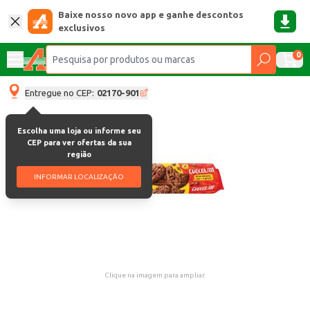
Baixe nosso novo app e ganhe descontos
exclusivos
0
Entregue no CEP:
02170-901
Escolha uma loja ou informe seu
CEP para ver ofertas da sua
região
INFORMAR LOCALIZAÇÃO
Clique na imagem para ampliar.