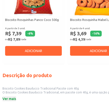
Biscoito Rosquinhas Panco Coco 500g
Biscoito Rosquinha Mabel L
A partir de 3 unid.
A partir de 4 unid.
R$ 7,39
R$ 3,69
-
6
%
-
16
%
R$ 7,89
R$ 4,39
ou
/ cada
ou
/ cada
ADICIONAR
ADICIONAR
Descrição do produto
Biscoito Cookies Bauducco Tradicional Pacote com 40g
O Biscoito Cookies Bauducco Tradicional, em pacote com 40g, é uma opção prática e saborosa para diversas ocasiões. Sua embalagem individual faci
como padarias, mercearias e conveniências, além de ser uma boa opção para estabelecimentos que oferecem produtos p
Ver mais
acompanhamento de bebidas.
Dicas de uso:
Ideal para revenda em lojas de conveniência, padarias e outros estabelecimen