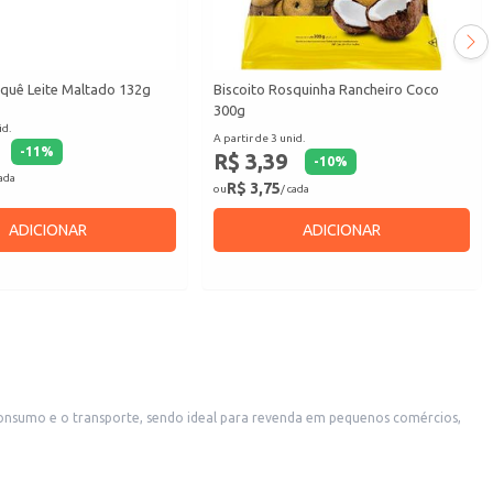
aquê Leite Maltado 132g
Biscoito Rosquinha Rancheiro Coco
300g
id.
A partir de 3 unid.
-
11
%
R$ 3,39
-
10
%
cada
R$ 3,75
ou
/ cada
ADICIONAR
ADICIONAR