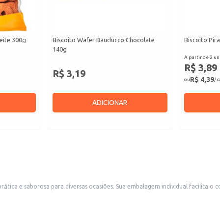
eite 300g
Biscoito Wafer Bauducco Chocolate
Biscoito Pir
140g
A partir de 2 un
R$ 3,89
R$ 3,19
R$ 4,39
ou
/ 
ADICIONAR
lita o consumo e o transporte, sendo ideal para revenda em pequenos comércios,
ara consumo imediato. Também é uma escolha conveniente para uso doméstico, em lanches rápidos ou como
tos comerciais.