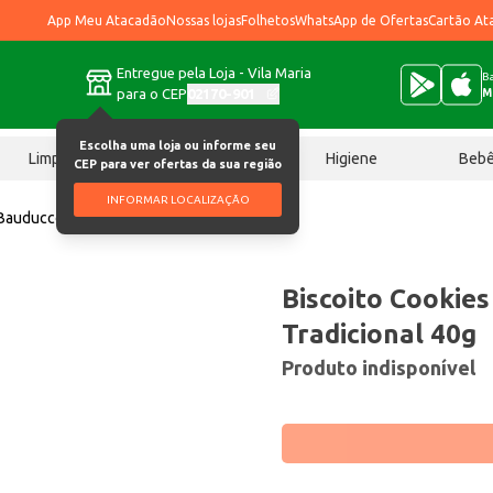
App Meu Atacadão
Nossas lojas
Folhetos
WhatsApp de Ofertas
Cartão At
Entregue pela Loja - Vila Maria
Ba
para o CEP
02170-901
M
Escolha uma loja ou informe seu
Limpeza
Chocolates
Higiene
Beb
CEP para ver ofertas da sua região
INFORMAR LOCALIZAÇÃO
 Bauducco Tradicional 40g
Biscoito Cookie
Tradicional 40g
Produto indisponível