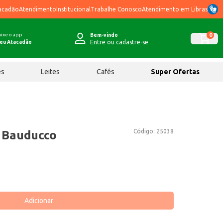
acadão
Atendimento
Institucional
Trabalhe Conosco
Atendimento em Libras
ixe o app
0
Bem-vindo
Entre ou cadastre-se
eu Atacadão
ês
Leites
Cafés
Super Ofertas
Código:
25038
s Bauducco
Adicionar