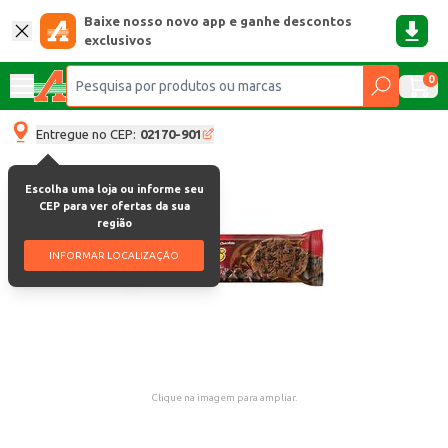
Baixe nosso novo app e ganhe descontos
exclusivos
0
Entregue no CEP:
02170-901
Escolha uma loja ou informe seu
CEP para ver ofertas da sua
região
INFORMAR LOCALIZAÇÃO
Clique na imagem para ampliar.