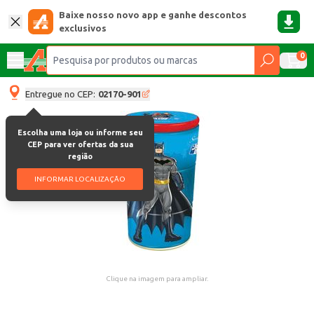
Baixe nosso novo app e ganhe descontos
exclusivos
0
Entregue no CEP:
02170-901
Escolha uma loja ou informe seu
CEP para ver ofertas da sua
região
INFORMAR LOCALIZAÇÃO
Clique na imagem para ampliar.