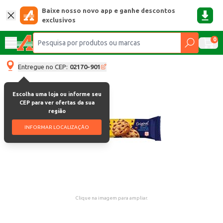
Baixe nosso novo app e ganhe descontos
exclusivos
0
Entregue no CEP:
02170-901
Escolha uma loja ou informe seu
CEP para ver ofertas da sua
região
INFORMAR LOCALIZAÇÃO
Clique na imagem para ampliar.