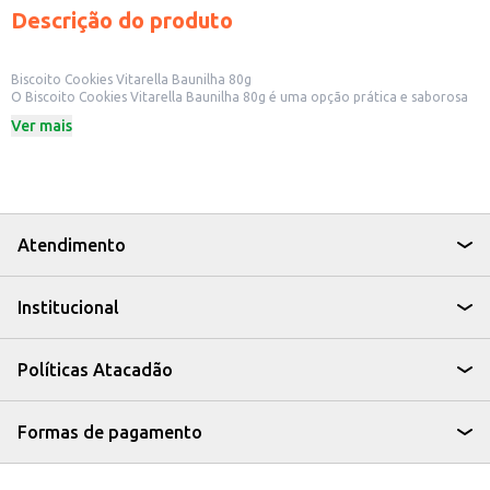
Descrição do produto
Biscoito Cookies Vitarella Baunilha 80g
O Biscoito Cookies Vitarella Baunilha 80g é uma opção prática e saborosa
para quem busca um lanche rápido ou um acompanhamento para o café.
Ver mais
Ideal para ter em casa, no escritório ou para revenda em pequenos
comércios.
Dicas de Uso:
Perfeito para um lanche rápido entre as refeições.
Uma ótima opção para acompanhar café, chá ou outras bebidas.
Ideal para ter na despensa e oferecer aos clientes em estabelecimentos
comerciais.
Atendimento
Pode ser consumido em casa, no trabalho ou em viagens.
Com o Biscoito Cookies Vitarella Baunilha, você tem um produto versátil e
saboroso, que agrada a diversos paladares.
Institucional
Políticas Atacadão
Formas de pagamento