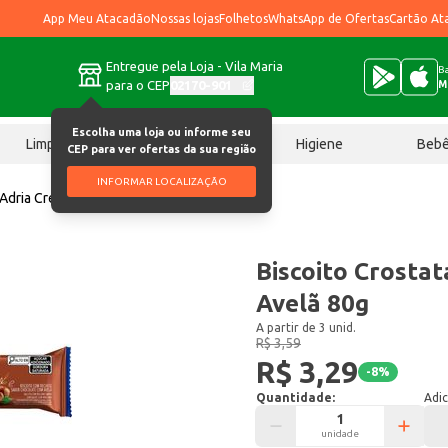
App Meu Atacadão
Nossas lojas
Folhetos
WhatsApp de Ofertas
Cartão At
Entregue pela Loja - Vila Maria
Ba
para o CEP
02170-901
M
Escolha uma loja ou informe seu
Limpeza
Chocolates
Higiene
Beb
CEP para ver ofertas da sua região
INFORMAR LOCALIZAÇÃO
 Adria Creme de Avelã 80g
Biscoito Crostat
Avelã 80g
A partir de 3 unid.
R$ 3,59
R$ 3,29
-
8
%
Quantidade:
Adic
unidade