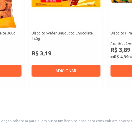
eite 300g
Biscoito Wafer Bauducco Chocolate
Biscoito Pir
140g
A partir de 2 un
R$ 3,89
R$ 3,19
R$ 4,39
ou
/ 
ADICIONAR
opção saborosa para quem busca um biscoito doce para consumir em diversos 