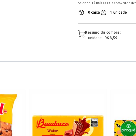
Adicione
+
2
unidade
s
e aproveite o de
= 0 caixa
= 1 unidade
Resumo da compra:
1
unidade
·
R$ 3,59