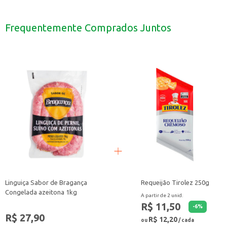
Perfeito para acompanhar um café ou chá.
Uma boa opção para lanches rápidos.
Pode ser consumido em casa, no trabalho ou em viagens.
Frequentemente Comprados Juntos
Ideal para incluir em cestas de café da manhã.
O Biscoito Crostata Adria com Creme de Avelã é uma escolha prática e sabor
Linguiça Sabor de Bragança
Requeijão Tirolez 250g
Congelada azeitona 1kg
A partir de 2 unid.
R$ 11,50
-
6
%
R$ 27,90
R$ 12,20
ou
/ cada