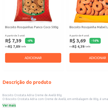
Biscoito Rosquinhas Panco Coco 500g
Biscoito Rosquinha Mabel L
A partir de 3 unid.
A partir de 4 unid.
R$ 7,39
R$ 3,69
-
6
%
-
16
%
R$ 7,89
R$ 4,39
ou
/ cada
ou
/ cada
ADICIONAR
ADICIONAR
Descrição do produto
Biscoito Crostata Adria Creme de Avelã 80g
O Biscoito Crostata Adria com Creme de Avelã, em embalagem de 80g, é uma 
pequenos comércios.
Ver mais
Dicas de Uso: