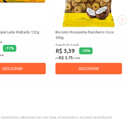
aquê Leite Maltado 132g
Biscoito Rosquinha Rancheiro Coco
300g
id.
A partir de 3 unid.
-
11
%
R$ 3,39
-
10
%
cada
R$ 3,75
ou
/ cada
ADICIONAR
ADICIONAR
momentos. Ideal para ter em casa, no escritório ou para revenda em