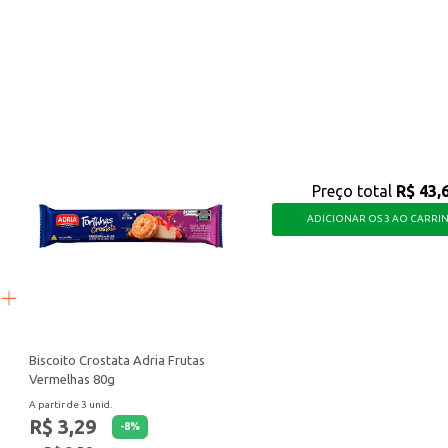
osa para quem busca um biscoito com um toque especial de avelã, oferecendo u
Preço total
R$ 43,
ADICIONAR OS 3 AO CARRI
Biscoito Crostata Adria Frutas
Vermelhas 80g
A partir de 3 unid.
R$ 3,29
-
8
%