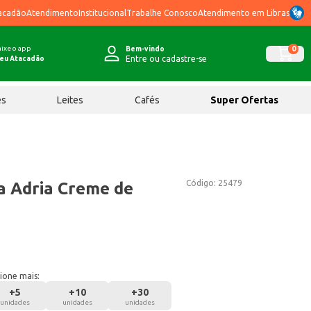
acadão
Atendimento
Institucional
Trabalhe Conosco
Atendimento em Libras
ixe o app
0
Bem-vindo
Entre ou cadastre-se
eu Atacadão
ês
Leites
Cafés
Super Ofertas
Código:
25479
a Adria Creme de
ione mais:
+
5
+
10
+
30
unidades
unidades
unidades