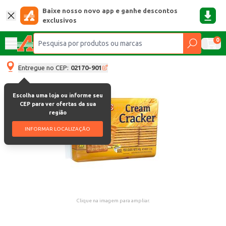
Baixe nosso novo app e ganhe descontos
exclusivos
0
Entregue no CEP:
02170-901
Escolha uma loja ou informe seu
CEP para ver ofertas da sua
região
INFORMAR LOCALIZAÇÃO
Clique na imagem para ampliar.