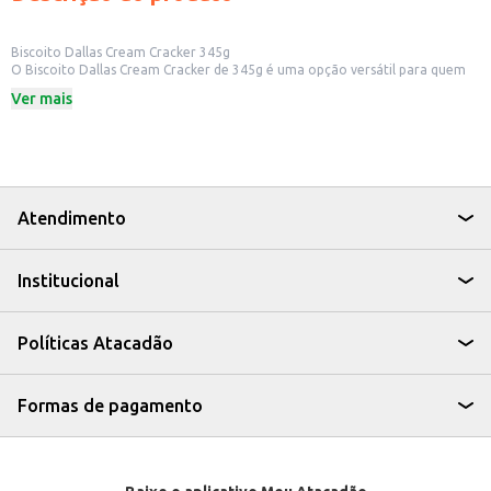
Biscoito Dallas Cream Cracker 345g
O Biscoito Dallas Cream Cracker de 345g é uma opção versátil para quem
busca um biscoito salgado para diversas ocasiões. Ideal para compor cestas
Ver mais
de café da manhã, lanches rápidos ou para ter sempre à mão em
estabelecimentos comerciais.
Dicas de Uso:
Perfeito para acompanhar patês, queijos e pastas.
Uma ótima opção para lanches rápidos e práticos.
Pode ser consumido puro ou utilizado em receitas.
Ideal para revenda em mercados, padarias e lanchonetes.
Atendimento
O Biscoito Dallas Cream Cracker é uma escolha prática e saborosa para
quem busca um biscoito salgado com bom custo-benefício, seja para
consumo próprio ou para oferecer aos seus clientes.
Institucional
Políticas Atacadão
Formas de pagamento