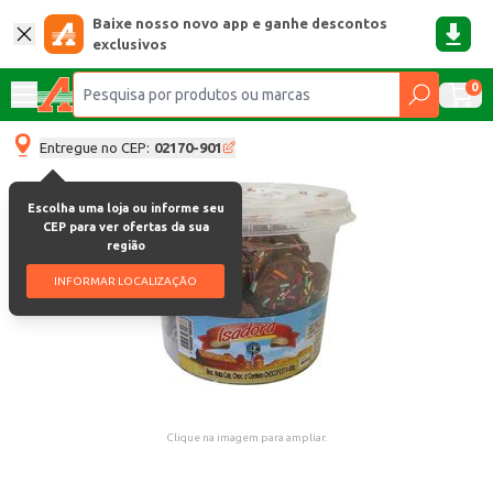
Baixe nosso novo app e ganhe descontos
exclusivos
0
Entregue no CEP:
02170-901
Escolha uma loja ou informe seu
CEP para ver ofertas da sua
região
INFORMAR LOCALIZAÇÃO
Clique na imagem para ampliar.