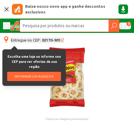
Baixe nosso novo app e ganhe descontos
exclusivos
0
Entregue no CEP:
02170-901
Escolha uma loja ou informe seu
CEP para ver ofertas da sua
região
INFORMAR LOCALIZAÇÃO
Clique na imagem para ampliar.