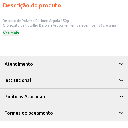
Descrição do produto
Biscoito de Polvilho Barbieri Argola 150g
O Biscoito de Polvilho Barbieri Argola, em embalagem de 150g, é uma
opção saborosa e prática para diversos momentos. Ideal para quem busca
Ver mais
um snack leve e crocante, este biscoito é perfeito para acompanhar cafés,
lanches ou para ser consumido a qualquer hora do dia.
Dicas de Uso:
Perfeito para lanches rápidos em casa ou no trabalho.
Uma ótima opção para oferecer em eventos e reuniões informais.
Ideal para revenda em pequenos comércios e estabelecimentos.
Pode ser consumido por pessoas de todas as idades.
Atendimento
Com o Biscoito de Polvilho Barbieri Argola, você tem um produto saboroso
e versátil, que agrada a todos os paladares e se encaixa perfeitamente em
diferentes ocasiões.
Institucional
Políticas Atacadão
Formas de pagamento