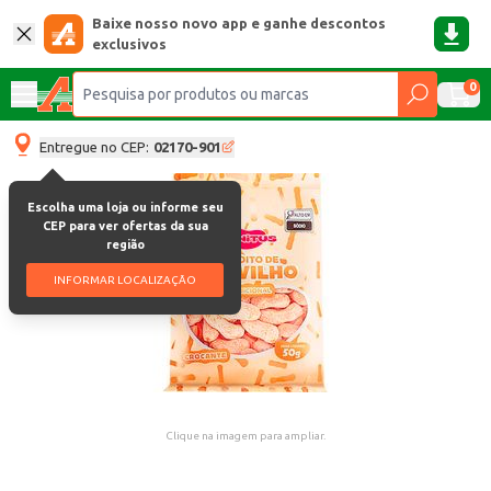
Baixe nosso novo app e ganhe descontos
exclusivos
0
Entregue no CEP:
02170-901
Escolha uma loja ou informe seu
CEP para ver ofertas da sua
região
INFORMAR LOCALIZAÇÃO
Clique na imagem para ampliar.