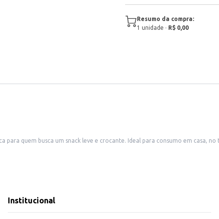
Resumo da compra:
1
unidade
·
R$ 0,00
tica para quem busca um snack leve e crocante. Ideal para consumo em casa, n
erfeita de sabor e praticidade, ideal para quem busca um produto de qualidade 
Institucional