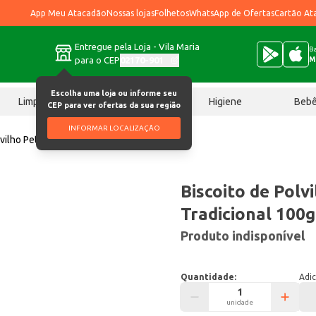
App Meu Atacadão
Nossas lojas
Folhetos
WhatsApp de Ofertas
Cartão At
Entregue pela Loja - Vila Maria
Ba
para o CEP
02170-901
M
Escolha uma loja ou informe seu
Limpeza
Chocolates
Higiene
Beb
CEP para ver ofertas da sua região
INFORMAR LOCALIZAÇÃO
lvilho Peta Caseira Tradicional 100g
Biscoito de Polv
Tradicional 100g
Produto indisponível
Quantidade:
Adic
unidade