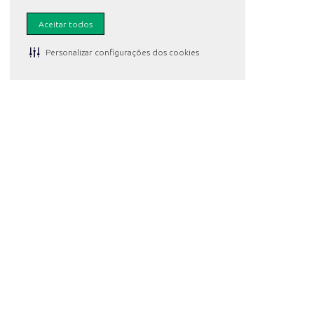
Meus pedidos
Aceitar todos
Central de atendimento
Personalizar configurações dos cookies
Fale conosco
Formas de pagamento
Racismo é crime.
Denuncie. Disque 100 ou procure a Delegacia de Polí
Atacadão S.A.
Avenida Morvan Dias de Figueiredo, 6169, Vila Maria, São Paul