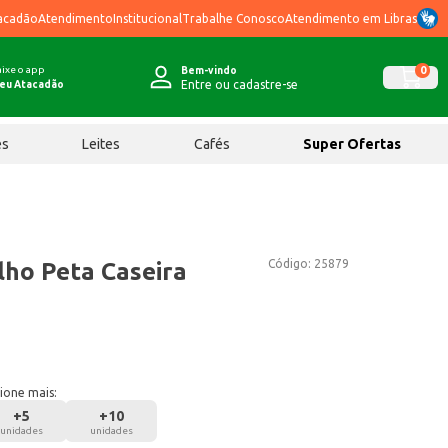
acadão
Atendimento
Institucional
Trabalhe Conosco
Atendimento em Libras
ixe o app
0
Bem-vindo
Entre ou cadastre-se
eu Atacadão
ês
Leites
Cafés
Super Ofertas
Código:
25879
ilho Peta Caseira
ione mais:
+
5
+
10
unidades
unidades