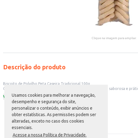
Clique na imagem para ampliar.
Descrição do produto
Biscoito de Polvilho Peta Caseira Tradicional 100g
O Biscoito de Polvilho Peta Caseira Tradicional é uma opção saborosa e prá
escolha versátil para diversos momentos do dia.
Usamos cookies para melhorar a navegação,
Ver mais
Dicas de Uso:
desempenho e segurança do site,
Perfeito para acompanhar cafés e chás.
personalizar o conteúdo, exibir anúncios e
Uma ótima opção para lanches rápidos e saborosos.
Ideal para oferecer em eventos e reuniões informais.
obter estatísticas. As permissões podem ser
Pode ser consumido puro ou acompanhado de patês e pastas.
alteradas, exceto no caso dos cookies
Com o Biscoito de Polvilho Peta Caseira Tradicional, você tem a combinação p
Atendimento
essenciais.
Acesse a nossa Política de Privacidade.