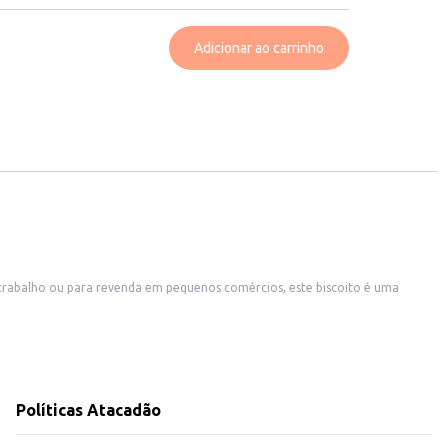
Adicionar ao carrinho
o trabalho ou para revenda em pequenos comércios, este biscoito é uma
para o dia a dia ou para oferecer aos seus clientes.
Políticas Atacadão