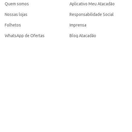
Quem somos
Aplicativo Meu Atacadão
Nossas lojas
Responsabilidade Social
Folhetos
Imprensa
WhatsApp de Ofertas
Blog Atacadão
Trabalhe conosco
Denúncias
Cartão Atacadão
Baixe o aplicativo Meu Atacadão
cia Civil mais próxima ou o Ministério Público.
o - SP | CEP 02170-901 | CNPJ: 75.315.333/0001-09