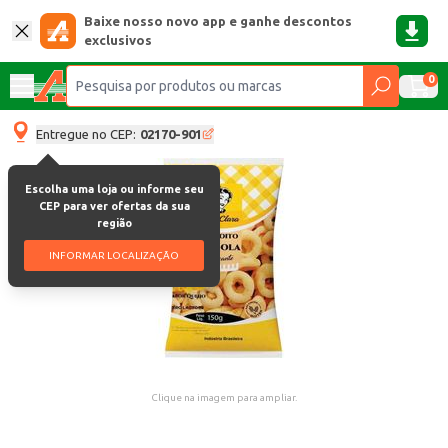
Baixe nosso novo app e ganhe descontos
exclusivos
0
Entregue no CEP:
02170-901
Escolha uma loja ou informe seu
CEP para ver ofertas da sua
região
INFORMAR LOCALIZAÇÃO
Clique na imagem para ampliar.