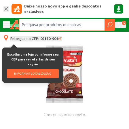
Baixe nosso novo app e ganhe descontos
exclusivos
0
Entregue no CEP:
02170-901
Escolha uma loja ou informe seu
CEP para ver ofertas da sua
região
INFORMAR LOCALIZAÇÃO
Clique na imagem para ampliar.