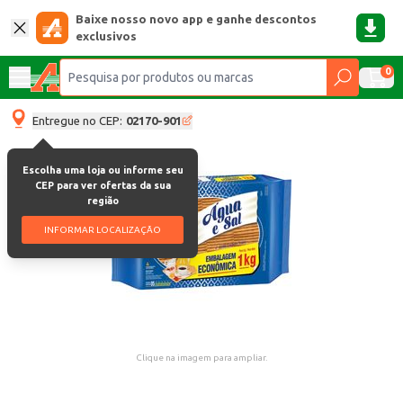
Baixe nosso novo app e ganhe descontos
exclusivos
0
Entregue no CEP:
02170-901
Escolha uma loja ou informe seu
CEP para ver ofertas da sua
região
INFORMAR LOCALIZAÇÃO
Clique na imagem para ampliar.