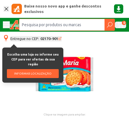
Baixe nosso novo app e ganhe descontos
exclusivos
0
Entregue no CEP:
02170-901
Escolha uma loja ou informe seu
CEP para ver ofertas da sua
região
INFORMAR LOCALIZAÇÃO
Clique na imagem para ampliar.