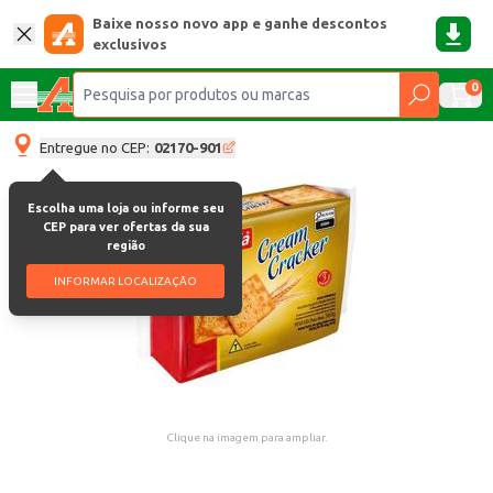
Baixe nosso novo app e ganhe descontos
exclusivos
0
Entregue no CEP:
02170-901
Escolha uma loja ou informe seu
CEP para ver ofertas da sua
região
INFORMAR LOCALIZAÇÃO
Clique na imagem para ampliar.