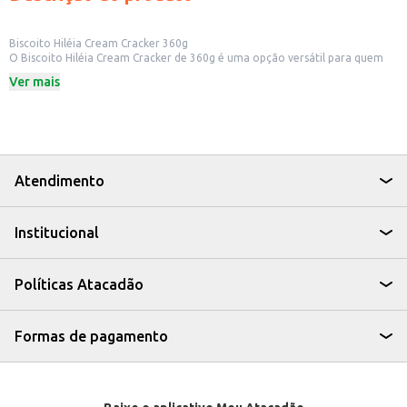
Biscoito Hiléia Cream Cracker 360g
O Biscoito Hiléia Cream Cracker de 360g é uma opção versátil para quem
busca um biscoito salgado para diversas ocasiões. Ideal para consumo
Ver mais
próprio, lanches rápidos ou para compor cestas de café da manhã em
estabelecimentos comerciais.
Dicas de Uso:
Perfeito para acompanhar patês, queijos e pastas.
Uma ótima opção para lanches rápidos e práticos.
Pode ser servido em eventos e reuniões informais.
Ideal para revenda em mercados e estabelecimentos comerciais.
Atendimento
Com o Biscoito Hiléia Cream Cracker, você tem um produto saboroso e
prático para atender às necessidades do seu negócio ou do seu dia a dia.
Institucional
Políticas Atacadão
Formas de pagamento